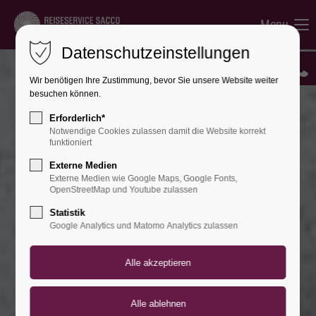
Menu
Datenschutzeinstellungen
Wir benötigen Ihre Zustimmung, bevor Sie unsere Website weiter
besuchen können.
Erforderlich*
Notwendige Cookies zulassen damit die Website korrekt
funktioniert
Externe Medien
Externe Medien wie Google Maps, Google Fonts,
OpenStreetMap und Youtube zulassen
Statistik
Google Analytics und Matomo Analytics zulassen