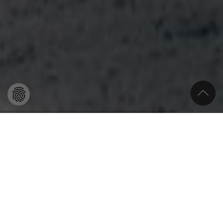
WE ARE
FAMILY!
In mehr als 30 Jahren hat sich REISESERVICE
SACCO zu einer festen Größe in der
Reisebranche entwickelt. Im Bereich Ethnic